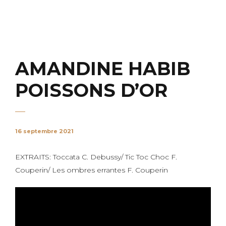
AMANDINE HABIB
POISSONS D’OR
16 septembre 2021
EXTRAITS: Toccata C. Debussy/ Tic Toc Choc F.
Couperin/ Les ombres errantes F. Couperin